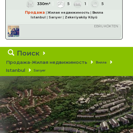
330m²
5
1
5
Продажа
Жилая недвижимость
Вилла
Istanbul
Sarıyer
Zekeriyaköy Köyü
EBRU KÖKTEN
Поиск
Продажа-Жилая недвижимость
Вилла
Istanbul
Sarıyer