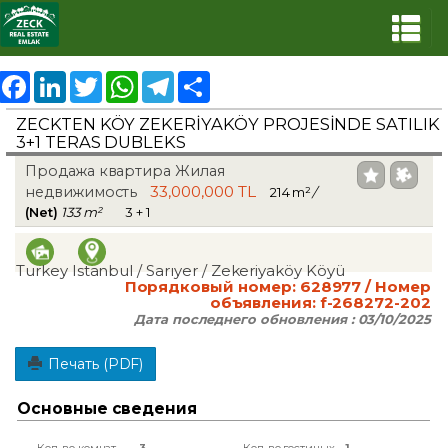
Facebook
LinkedIn
Twitter
WhatsApp
Telegram
Share
ZECKTEN KÖY ZEKERİYAKÖY PROJESİNDE SATILIK
3+1 TERAS DUBLEKS
Продажа квартира Жилая
33,000,000 TL
недвижимость
214 m²
/
(Net)
133 m²
3 + 1
Turkey Istanbul / Sarıyer
/ Zekeriyaköy Köyü
Порядковый номер:
628977
/ Номер
объявления:
f-268272-202
Дата последнего обновления :
03/10/2025
Печать (PDF)
Основные сведения