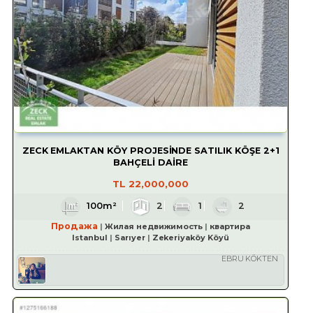
ZECK EMLAKTAN KÖY PROJESİNDE SATILIK KÖŞE 2+1
BAHÇELİ DAİRE
TL
22,000,000
100m²
2
1
2
Продажа
Жилая недвижимость
квартира
Istanbul
Sarıyer
Zekeriyaköy Köyü
EBRU KÖKTEN