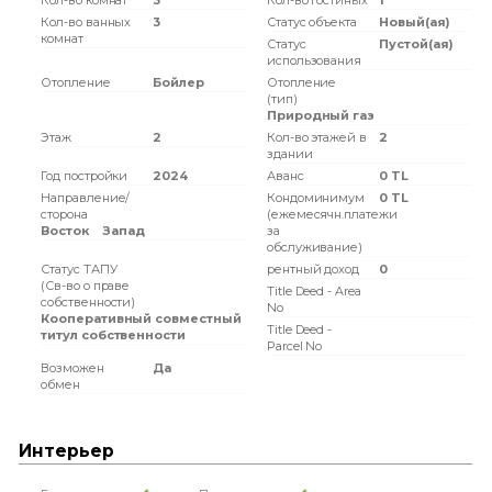
Кол-во комнат
3
Кол-во гостиных
1
Кол-во ванных
3
Статус объекта
Новый(ая)
комнат
Статус
Пустой(ая)
использования
Отопление
Бойлер
Отопление
(тип)
Природный газ
Этаж
2
Кол-во этажей в
2
здании
Год постройки
2024
Аванс
0 TL
Направление/
Кондоминимум
0 TL
сторона
(ежемесячн.платежи
Восток
Запад
за
обслуживание)
Статус ТАПУ
рентный доход
0
(Св-во о праве
Title Deed - Area
собственности)
No
Кооперативный совместный
Title Deed -
титул собственности
Parcel No
Возможен
Да
обмен
Интерьер