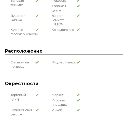
Бытовая
Покраска
техника
Стальная
дверь
Душевая
Ванная
кабина
комната
HILTON
Кухня с
Кондиционер
газоснабжением
Расположение
С видом на
Рядом ст.метро
природу
Окрестности
Торговый
Маркет
центр
Игровая
площадка
Полицейский
Рынок
участок