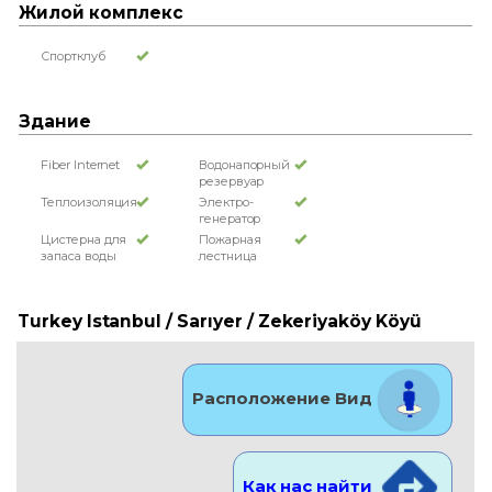
Жилой комплекс
Спортклуб
Здание
Fiber Internet
Водонапорный
резервуар
Теплоизоляция
Электро-
генератор
Цистерна для
Пожарная
запаса воды
лестница
Turkey Istanbul / Sarıyer
/ Zekeriyaköy Köyü
Расположение Вид
Как нас найти