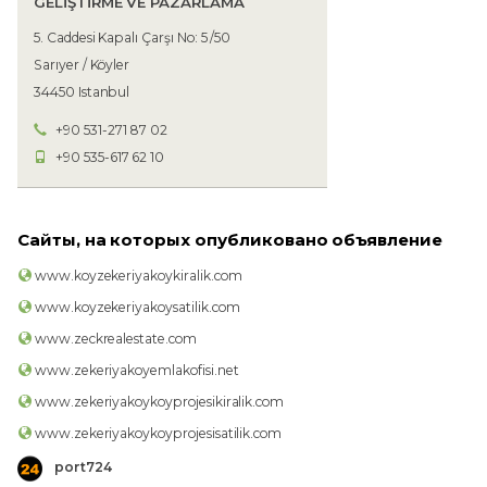
GELİŞTİRME VE PAZARLAMA
5. Caddesi Kapalı Çarşı No: 5 /50
Sarıyer / Köyler
34450 Istanbul
+90 531-271 87 02
+90 535-617 62 10
Сайты, на которых опубликовано объявление
www.koyzekeriyakoykiralik.com
www.koyzekeriyakoysatilik.com
www.zeckrealestate.com
www.zekeriyakoyemlakofisi.net
www.zekeriyakoykoyprojesikiralik.com
www.zekeriyakoykoyprojesisatilik.com
port724