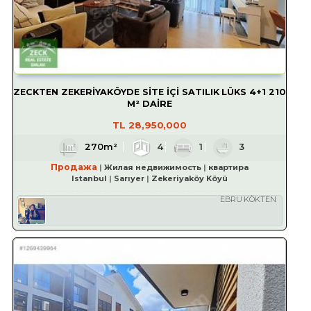
ZECKTEN ZEKERİYAKÖYDE SİTE İÇİ SATILIK LÜKS 4+1 210
M² DAİRE
TL
28,950,000
270m²
4
1
3
Продажа
Жилая недвижимость
квартира
Istanbul
Sarıyer
Zekeriyaköy Köyü
EBRU KÖKTEN