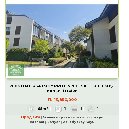
ZECKTEN FIRSAT!KÖY PROJESİNDE SATILIK 1+1 KÖŞE
BAHÇELİ DAİRE
TL
13,850,000
65m²
1
1
1
Продажа
Жилая недвижимость
квартира
Istanbul
Sarıyer
Zekeriyaköy Köyü