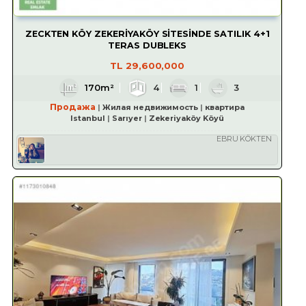
ZECKTEN KÖY ZEKERİYAKÖY SİTESİNDE SATILIK 4+1
TERAS DUBLEKS
TL
29,600,000
170m²
4
1
3
Продажа
Жилая недвижимость
квартира
Istanbul
Sarıyer
Zekeriyaköy Köyü
EBRU KÖKTEN