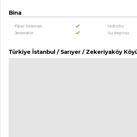
Bina
Fiber İnternet
Hidrofor
Jeneratör
Su deposu
Türkiye İstanbul / Sarıyer
/ Zekeriyaköy Köy