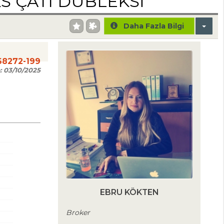
S ÇATI DUBLEKSİ
Daha Fazla Bilgi
68272-199
:
03/10/2025
EBRU KÖKTEN
Broker