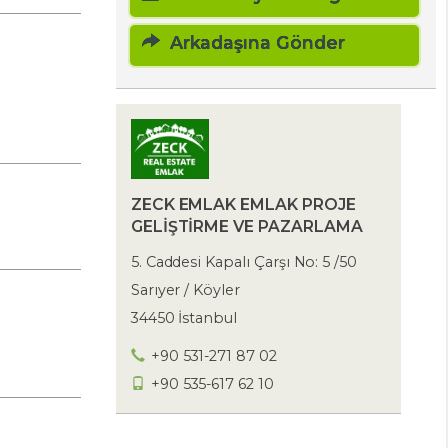
Arkadaşına Gönder
ZECK EMLAK EMLAK PROJE
GELİŞTİRME VE PAZARLAMA
5. Caddesi Kapalı Çarşı No: 5 /50
Sarıyer / Köyler
34450 İstanbul
+90 531-271 87 02
+90 535-617 62 10