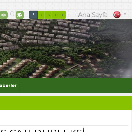
aköy Kiralık Villa, Zekeriyaköy Satılık
0
Ana Sayfa
*
TL
$
€
£
aberler