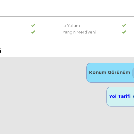
Isı Yalıtım
Yangın Merdiveni
ü
Konum Görünüm
Yol Tarifi