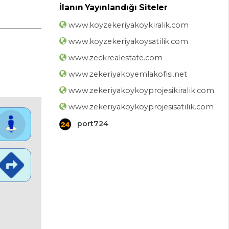
İlanın Yayınlandığı Siteler
www.koyzekeriyakoykiralik.com
www.koyzekeriyakoysatilik.com
www.zeckrealestate.com
www.zekeriyakoyemlakofisi.net
www.zekeriyakoykoyprojesikiralik.com
www.zekeriyakoykoyprojesisatilik.com
port724