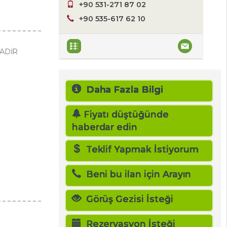
+90 531-271 87 02
+90 535-617 62 10
ADİR
Daha Fazla Bilgi
Fiyatı düştüğünde
haberdar edin
Teklif Yapmak İstiyorum
Beni bu ilan için Arayın
Görüş Gezisi İsteği
Rezervasyon İsteği