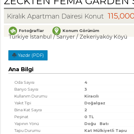
ZECKTEN FEMA GARDEN Sİ
115,00
Kiralık Apartman Dairesi Konut
Fotoğraflar
Konum Görünüm
Türkiye İstanbul / Sarıyer
/ Zekeriyaköy Köyü
Yazdır (PDF)
Ana Bilgi
Oda Sayısı
4
Banyo Sayısı
3
Kullanım Durumu
Kiracılı
Yakıt Tipi
Doğalgaz
Bina Kat Sayısı
2
Peşinat
0 TL
Yapının Yönü
Doğu
Batı
Tapu Durumu
Kat Mülkiyetli Tapu