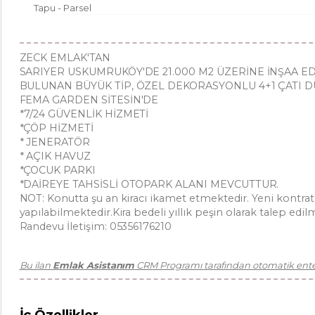
Tapu - Parsel
ZECK EMLAK'TAN
SARIYER USKUMRUKÖY'DE 21.000 M2 ÜZERİNE İNŞAA E
BULUNAN BÜYÜK TİP, ÖZEL DEKORASYONLU 4+1 ÇATI DU
FEMA GARDEN SİTESİN'DE
*7/24 GÜVENLİK HİZMETİ
*ÇÖP HİZMETİ
* JENERATÖR
* AÇIK HAVUZ
*ÇOCUK PARKI
*DAİREYE TAHSİSLİ OTOPARK ALANI MEVCUTTUR.
NOT: Konutta şu an kiracı ikamet etmektedir. Yeni kontrat 
yapılabilmektedir.Kira bedeli yıllık peşin olarak talep edi
Randevu İletişim: 05356176210
Bu ilan
Emlak Asistanım
CRM Programı tarafından otomatik enteg
İç Özellikler