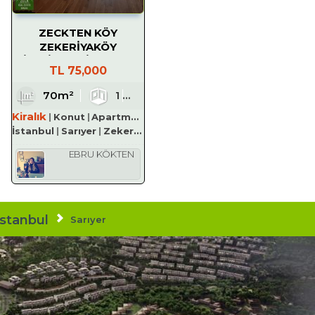
ZECKTEN KÖY
ZEKERİYAKÖY
SİTESİNDE KİRALIK 1+1
TL
75,000
BAHÇELİ DAİRE
1
70m²
3
1
1
1
Kiralık
Konut
Apartman Dairesi
İstanbul
Sarıyer
Zekeriyaköy Köyü
EBRU KÖKTEN
İstanbul
Sarıyer