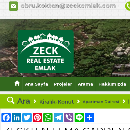
Zeck Emlak Ofisi, Zekeriyaköy Emlak Of
ebru.kokten@zeckemlak.com
Arsa, Zekeriyaköy Emlakçılar, Zekeriy
Ana Sayfa
Projeler
Arama
Hakkımızda
Ara
Kiralık-Konut
Apartman Dairesi
Facebook
LinkedIn
Twitter
Pinterest
WhatsApp
Telegram
Viber
Line
Share