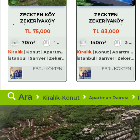
ZECKTEN KÖY
ZECKTEN
ZEKERİYAKÖY
ZEKERİYAKÖY
SİTESİNDE 1+1 KİRALIK
SHARMAN SİTESİNDE
TL
75,000
TL
83,000
BAHÇELİ DAİRE
KİRALIK 3+1 DUBLEKS
DAİRE
70m²
1
1
140m²
1
3
Kiralık
Kiralık
Konut
Apartman Dairesi
Konut
Apartman Dairesi
İstanbul
Sarıyer
Zekeriyaköy Köyü
İstanbul
Sarıyer
Zekeriyaköy Köyü
EBRU KÖKTEN
EBRU KÖKTEN
Ara
Kiralık-Konut
Apartman Dairesi