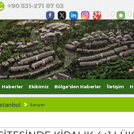
isi, Zekeriyaköy Satılık Villa, Zekeriy
+90 531-271 87 02
aköy Köy Projesi Satılık
0
0
Haberler
Ekibimiz
Bölge'den Haberler
İletişim
H
İstanbul
Sarıyer