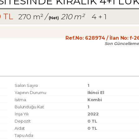
TESİNDE KİRALIK 4+1 LÜK
0 TL
270 m²
/
210 m²
4 + 1
(Net)
Ref.No:
628974
/ İlan No:
f-2
Son Güncelleme
Salon Sayısı
1
Yapının Durumu
Ikinci El
Isıtma
Kombi
Bulunduğu Kat
1
İnşa Yılı
2022
Depozit
0 TL
Aidat
0 TL
Tapu Ada