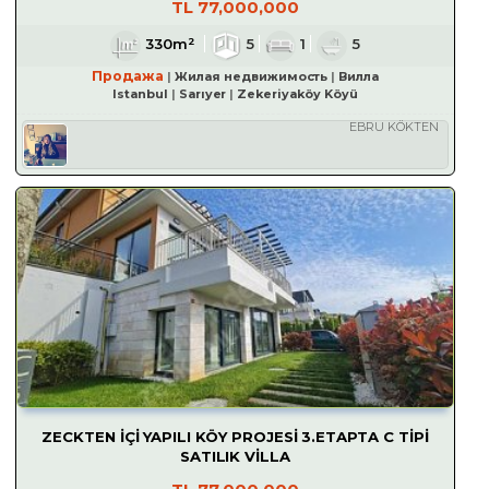
TL
77,000,000
330m²
5
1
5
Продажа
Жилая недвижимость
Вилла
Istanbul
Sarıyer
Zekeriyaköy Köyü
EBRU KÖKTEN
ZECKTEN İÇİ YAPILI KÖY PROJESİ 3.ETAPTA C TİPİ
SATILIK VİLLA