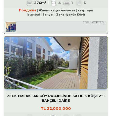
270m²
4
1
3
Продажа
Жилая недвижимость
квартира
Istanbul
Sarıyer
Zekeriyaköy Köyü
EBRU KÖKTEN
ZECK EMLAKTAN KÖY PROJESİNDE SATILIK KÖŞE 2+1
BAHÇELİ DAİRE
TL
22,000,000