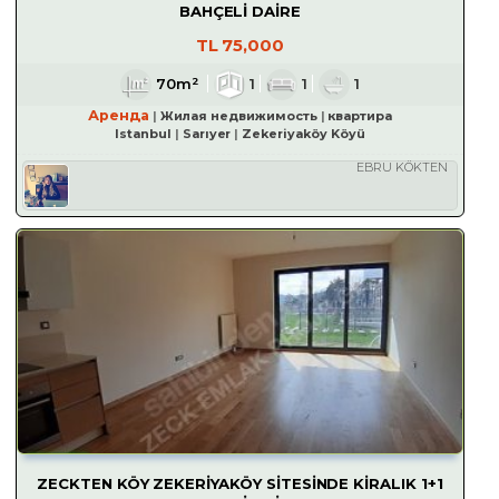
BAHÇELİ DAİRE
TL
75,000
70m²
1
1
1
Аренда
Жилая недвижимость
квартира
Istanbul
Sarıyer
Zekeriyaköy Köyü
EBRU KÖKTEN
ZECKTEN KÖY ZEKERİYAKÖY SİTESİNDE KİRALIK 1+1