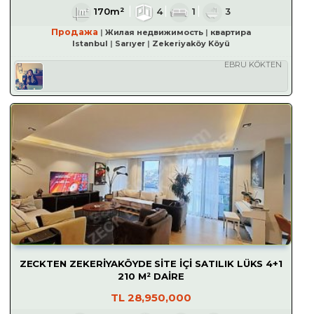
170m²
4
1
3
Продажа
Жилая недвижимость
квартира
Istanbul
Sarıyer
Zekeriyaköy Köyü
EBRU KÖKTEN
ZECKTEN ZEKERİYAKÖYDE SİTE İÇİ SATILIK LÜKS 4+1
210 M² DAİRE
TL
28,950,000