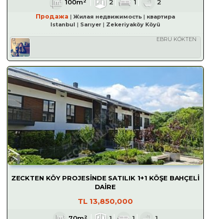
100m²
2
1
2
Продажа
Жилая недвижимость
квартира
Istanbul
Sarıyer
Zekeriyaköy Köyü
EBRU KÖKTEN
ZECKTEN KÖY PROJESİNDE SATILIK 1+1 KÖŞE BAHÇELİ
DAİRE
TL
13,850,000
70m²
1
1
1