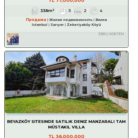
TL
77,000,000
338m²
5
2
4
Продажа
Жилая недвижимость
Вилла
Istanbul
Sarıyer
Zekeriyaköy Köyü
EBRU KÖKTEN
BEYAZKÖY SITESINDE SATILIK DENIZ MANZARALI TAM
MÜSTAKIL VILLA
TL
36,000,000