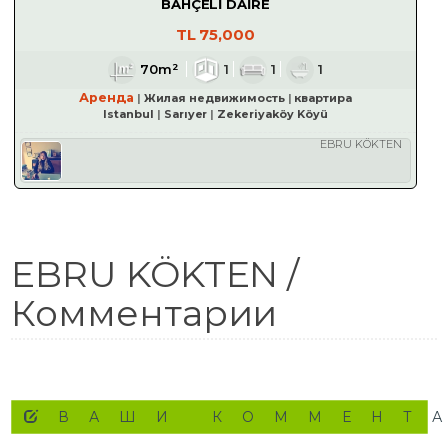
BAHÇELİ DAİRE
TL
75,000
70m²
1
1
1
Аренда
Жилая недвижимость
квартира
Istanbul
Sarıyer
Zekeriyaköy Köyü
EBRU KÖKTEN
EBRU KÖKTEN /
Комментарии
ВАШИ КОММЕНТ