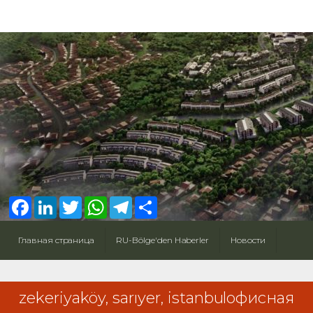
Facebook
LinkedIn
Twitter
WhatsApp
Telegram
Share
Главная страница
RU-Bölge'den Haberler
Новости
zekeriyaköy, sarıyer, istanbulофисная