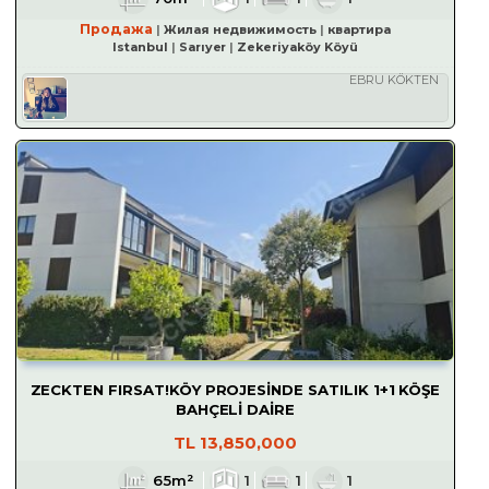
Продажа
Жилая недвижимость
квартира
Istanbul
Sarıyer
Zekeriyaköy Köyü
EBRU KÖKTEN
ZECKTEN FIRSAT!KÖY PROJESİNDE SATILIK 1+1 KÖŞE
BAHÇELİ DAİRE
TL
13,850,000
65m²
1
1
1