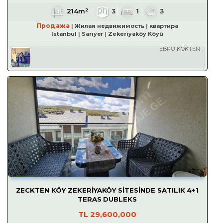
214m²
3
1
3
Продажа
Жилая недвижимость
квартира
Istanbul
Sarıyer
Zekeriyaköy Köyü
EBRU KÖKTEN
ZECKTEN KÖY ZEKERİYAKÖY SİTESİNDE SATILIK 4+1
TERAS DUBLEKS
TL
29,600,000