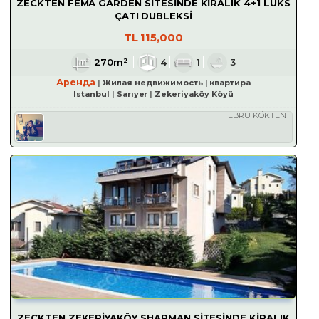
ZECKTEN FEMA GARDEN SİTESİNDE KİRALIK 4+1 LÜKS
ÇATI DUBLEKSİ
TL
115,000
270m²
4
1
3
Аренда
Жилая недвижимость
квартира
Istanbul
Sarıyer
Zekeriyaköy Köyü
EBRU KÖKTEN
ZECKTEN ZEKERİYAKÖY SHARMAN SİTESİNDE KİRALIK