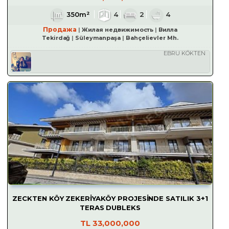
350m²
4
2
4
Продажа
Жилая недвижимость
Вилла
Tekirdağ
Süleymanpaşa
Bahçelievler Mh.
EBRU KÖKTEN
ZECKTEN KÖY ZEKERİYAKÖY PROJESİNDE SATILIK 3+1
TERAS DUBLEKS
TL
33,000,000