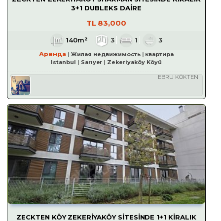
3+1 DUBLEKS DAİRE
TL
83,000
140m²
3
1
3
Аренда
Жилая недвижимость
квартира
Istanbul
Sarıyer
Zekeriyaköy Köyü
EBRU KÖKTEN
ZECKTEN KÖY ZEKERİYAKÖY SİTESİNDE 1+1 KİRALIK