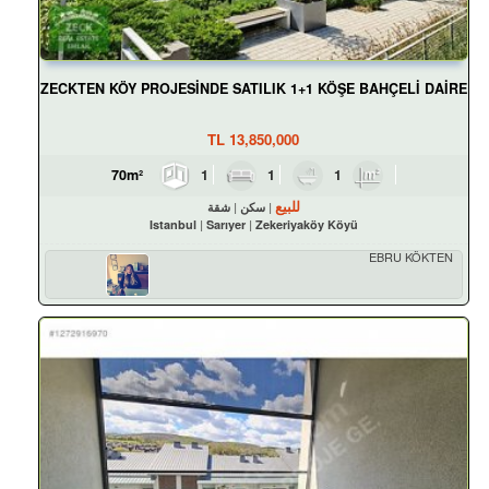
ZECKTEN KÖY PROJESİNDE SATILIK 1+1 KÖŞE BAHÇELİ DAİRE
TL
13,850,000
1
1
1
70m²
للبيع
سكن
شقة
Istanbul
Sarıyer
Zekeriyaköy Köyü
EBRU KÖKTEN