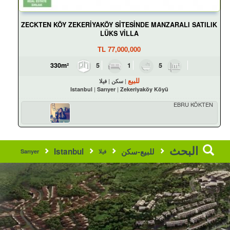
ZECKTEN KÖY ZEKERİYAKÖY SİTESİNDE MANZARALI SATILIK
LÜKS VİLLA
TL
77,000,000
5
1
5
330m²
للبيع
سكن
فيلا
Istanbul
Sarıyer
Zekeriyaköy Köyü
EBRU KÖKTEN
البحث
للبيع-سكن
Istanbul
فيلا
Sarıyer