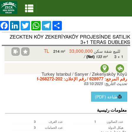
ebook
LinkedIn
Twitter
WhatsApp
Telegram
Share
ZECKTEN KÖY ZEKERİYAKÖY PROJESİNDE SATILIK
3+1 TERAS DUBLEKS
33,000,000 TL
للبيع شقة سكن
214 m²
/
(Net)
133 m²
3 + 1
Turkey Istanbul / Sarıyer
/ Zekeriyaköy Köyü
رقم المرجع:
628977
/ رقم الإعلان:
f-268272-202
تحديث التاريخ:
03/10/2025
طباعة (PDF)
معلومات رئيسية
عدد الصالون
عدد الغرف
3
1
هيكل الدولة
عدد الحمامات
3
علامة تجارية جديدة