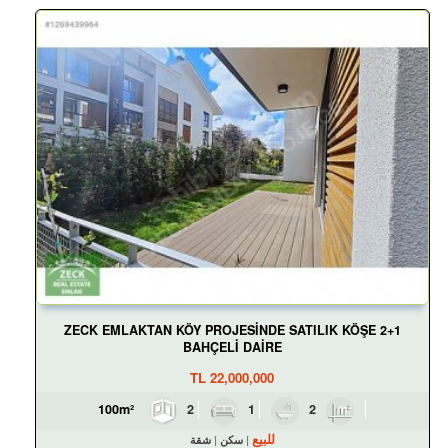
ZECK EMLAKTAN KÖY PROJESİNDE SATILIK KÖŞE 2+1
BAHÇELİ DAİRE
TL
22,000,000
2
1
2
100m²
للبيع
سكن
شقة