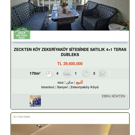
ZECKTEN KÖY ZEKERİYAKÖY SİTESİNDE SATILIK 4+1 TERAS
DUBLEKS
TL
29,600,000
4
1
3
170m²
للبيع
سكن
شقة
Istanbul
Sarıyer
Zekeriyaköy Köyü
EBRU KÖKTEN