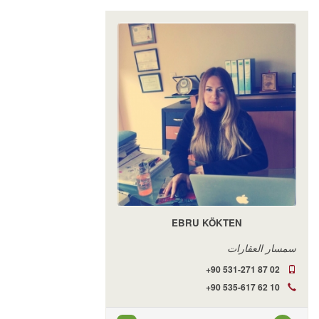
EBRU KÖKTEN
سمسار العقارات
+90 531-271 87 02
+90 535-617 62 10