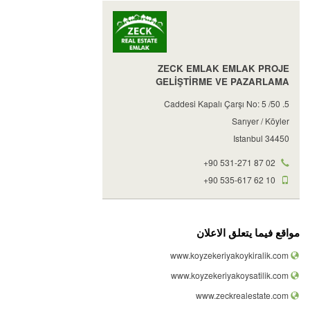
ZECK EMLAK EMLAK PROJE
GELİŞTİRME VE PAZARLAMA
5. Caddesi Kapalı Çarşı No: 5 /50
Sarıyer / Köyler
34450 Istanbul
+90 531-271 87 02
+90 535-617 62 10
مواقع فيما يتعلق الاعلان
www.koyzekeriyakoykiralik.com
www.koyzekeriyakoysatilik.com
www.zeckrealestate.com