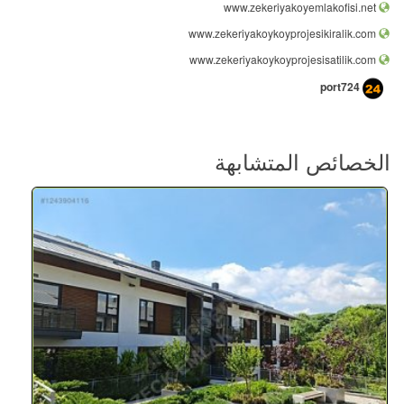
www.zekeriyakoyemlakofisi.net
www.zekeriyakoykoyprojesikiralik.com
www.zekeriyakoykoyprojesisatilik.com
port724
الخصائص المتشابهة