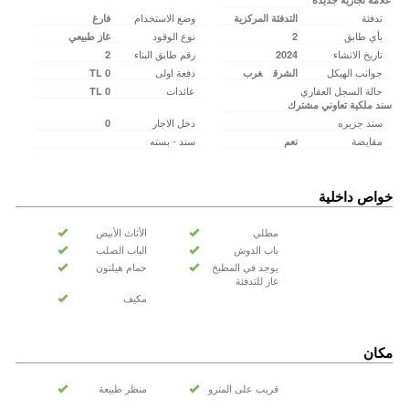
تدفئة
وضع الاستخدام
التدفئة المركزية
فارغ
بأي طابق
نوع الوقود
2
غاز طبيعي
تاريخ الانشاء
رقم طابق البناء
2
2024
جوانب الهيكل
دفعة اولى
الشرق
غرب
0 TL
حالة السجل العقاري
عائدات
0 TL
سند ملكية تعاوني مشترك
سند جزیره
دخل الاجار
0
مقايضة
سند - بسته
نعم
خواص داخلية
مطلي
الأثاث الأبيض
باب الدوش
الباب الصلب
يوجد في المطبخ
حمام هيلتون
غاز للتدفئة
مكيف
مكان
قريب على المترو
منظر طبيعة