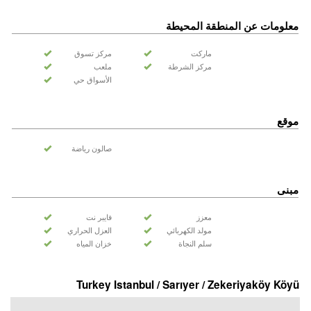
معلومات عن المنطقة المحيطة
ماركت
مركز تسوق
مركز الشرطة
ملعب
الأسواق حي
موقع
صالون رياضة
مبنى
معزز
فايبر نت
مولد الكهربائي
العزل الحراري
سلم النجاة
خزان المياه
Turkey Istanbul / Sarıyer
/ Zekeriyaköy Köyü