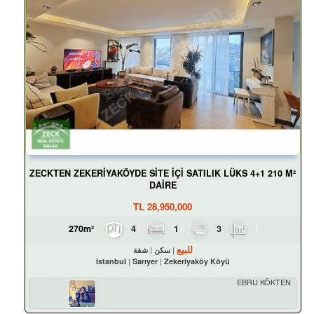
ZECKTEN ZEKERİYAKÖYDE SİTE İÇİ SATILIK LÜKS 4+1 210 M²
DAİRE
TL
28,950,000
4
1
3
270m²
للبيع
سكن
شقة
Istanbul
Sarıyer
Zekeriyaköy Köyü
EBRU KÖKTEN