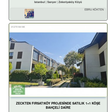
Istanbul
Sarıyer
Zekeriyaköy Köyü
EBRU KÖKTEN
ZECKTEN FIRSAT!KÖY PROJESİNDE SATILIK 1+1 KÖŞE
BAHÇELİ DAİRE