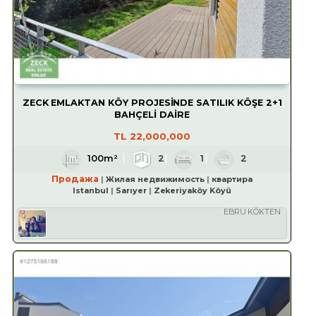
ZECK EMLAKTAN KÖY PROJESİNDE SATILIK KÖŞE 2+1
BAHÇELİ DAİRE
TL
22,000,000
100m²
2
1
2
Продажа
Жилая недвижимость
квартира
Istanbul
Sarıyer
Zekeriyaköy Köyü
EBRU KÖKTEN