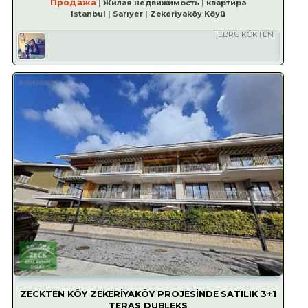
Продажа
Жилая недвижимость
квартира
Istanbul
Sarıyer
Zekeriyaköy Köyü
EBRU KÖKTEN
ZECKTEN KÖY ZEKERİYAKÖY PROJESİNDE SATILIK 3+1
TERAS DUBLEKS