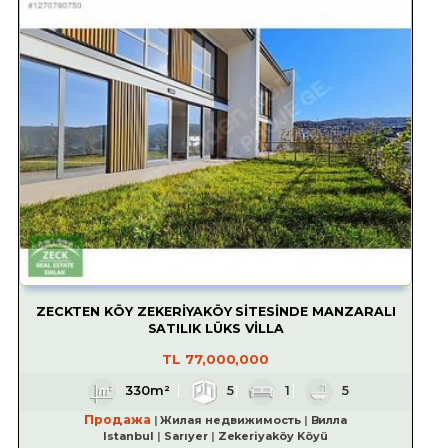
ZECKTEN KÖY ZEKERİYAKÖY SİTESİNDE MANZARALI
SATILIK LÜKS VİLLA
TL
77,000,000
330m²
5
1
5
Продажа
Жилая недвижимость
Вилла
Istanbul
Sarıyer
Zekeriyaköy Köyü