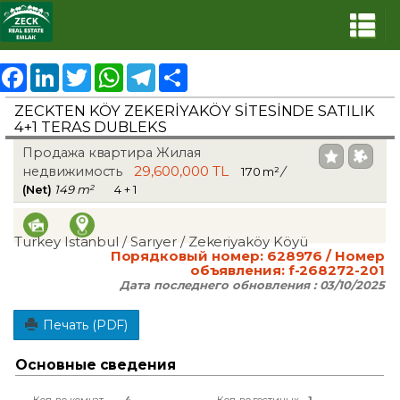
Facebook
LinkedIn
Twitter
WhatsApp
Telegram
Share
ZECKTEN KÖY ZEKERİYAKÖY SİTESİNDE SATILIK
4+1 TERAS DUBLEKS
Продажа квартира Жилая
29,600,000 TL
недвижимость
170 m²
/
(Net)
149 m²
4 + 1
Turkey Istanbul / Sarıyer
/ Zekeriyaköy Köyü
Порядковый номер:
628976
/ Номер
объявления:
f-268272-201
Дата последнего обновления :
03/10/2025
Печать (PDF)
Основные сведения