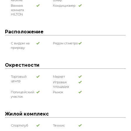
кабина
шкаф
Ванная
Кондиционер
комната
HILTON
Расположение
С видом на
Рядом ст.метро
природу
Окрестности
Торговый
Маркет
центр
Игровая
площадка
Полицейский
Рынок
участок
Жилой комплекс
Спортклуб
Теннис