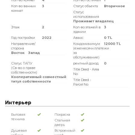
Кол-во комнат
4
Кол-во гостиных
1
Кол-во ванных
3
Статус объекта
Вторичное
комнат
Статус
использования
Проживает владелец
Этаж
2
Кол-во этажей в
3
здании
Год постройки
2022
Аванс
0 TL
Направление/
Кондоминимум
12000 TL
сторона
(ежемесячн.платежи
Восток
Запад
за
обслуживание)
Статус ТАПУ
рентный доход
0
(Св-во о праве
Title Deed - Area
собственности)
No
Кооперативный совместный
Title Deed -
титул собственности
Parcel No
Интерьер
Бытовая
Покраска
техника
Стальная
дверь
Душевая
Встроенный