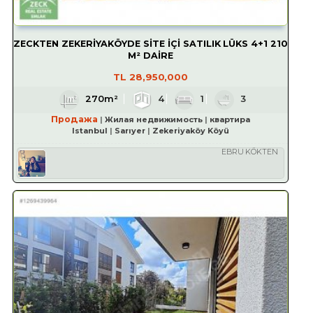
ZECKTEN ZEKERİYAKÖYDE SİTE İÇİ SATILIK LÜKS 4+1 210
M² DAİRE
TL
28,950,000
270m²
4
1
3
Продажа
Жилая недвижимость
квартира
Istanbul
Sarıyer
Zekeriyaköy Köyü
EBRU KÖKTEN