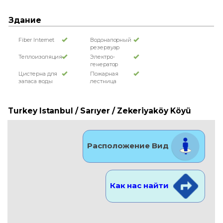
Здание
Fiber Internet
Водонапорный
резервуар
Теплоизоляция
Электро-
генератор
Цистерна для
Пожарная
запаса воды
лестница
Turkey Istanbul / Sarıyer
/ Zekeriyaköy Köyü
Расположение Вид
Как нас найти