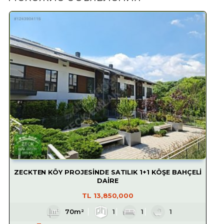
ZECKTEN KÖY PROJESİNDE SATILIK 1+1 KÖŞE BAHÇELİ
DAİRE
TL
13,850,000
70m²
1
1
1