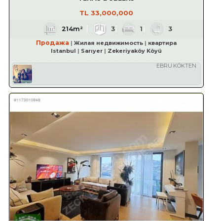
TL
33,000,000
214m²
3
1
3
Продажа
Жилая недвижимость
квартира
Istanbul
Sarıyer
Zekeriyaköy Köyü
EBRU KÖKTEN