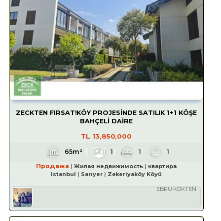
ZECKTEN FIRSAT!KÖY PROJESİNDE SATILIK 1+1 KÖŞE
BAHÇELİ DAİRE
TL
13,850,000
65m²
1
1
1
Продажа
Жилая недвижимость
квартира
Istanbul
Sarıyer
Zekeriyaköy Köyü
EBRU KÖKTEN